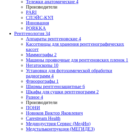
Тележки анатомические
4
Производители
PARI
СПЭЙС-КУЛ
Инновация
PORKKA
Рентгенология
34
Аппараты рентгеновские
4
Кассетницы для хранения рентгенографических
кассет
Маммографы
2
Машины проявочные для рентгеновских пленок
1
Негатоскопы
10
Установки для фотохимической обработки
радиограмм
4
Флюорографы
1
Ширмы рентгенозащитные
6
Шкафы для сушки рентгенограмм
2
Разное
4
Производители
ПОНИ
Новиков Виктор Яковлевич
Carestream Health
Мединдустрия Сервис (МедИн)
Медстальконтрукция (МЕГИДЕЗ)