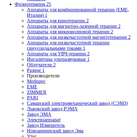
Физиотерапия
25
Аппараты для комбинированной терапии (EME,
Италия)
1
Аппараты для криотерапии
2
Аппараты для магнитно-лазерной терапии
2
Аппараты для микроволновой терапии
2
Аппараты для низкочастотной магнитотерапии
2
Аппараты для низкочастотной терапии
синусоидальными токами
1
Аппараты для УВЧ-терапии
2
Ингаляторы ультразвуковые
1
Облучатели
2
Разное
1
Производители
Medispec
EME
ZIMMER
PARI
Самарский электромеханический завод (СЭМЗ)
Львовский завод РЭМА
Завод ЭМА
Электроаппарат
Завод Измеритель
Новоаннинский завод Эма
Утес