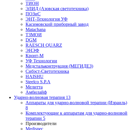
ТИОН
ЭЛИД (Азовская светотехника)
ПОЗиС
ЭНТ-Технология УФ
Касимовский приборный завод
Matachana
ТЗМОИ
DGM
RAESCH QUARZ
ЭНЭФ
Кронт-М
УФ Технологии
Медстальконтрукция (МЕГИДЕЗ)
Сибэст-Светотехника
HAISHU
Steelco S.P.A
Мелитта
Амбилайф
Ударно-волновая терапия
13
Аппараты для ударно-волновой терапии (Израиль)
8
Комплектующие к аппаратам для ударно-волновой
терапии
5
Производители
Medispec