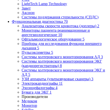
LightTech Lamp Technology
Завет
Аксион
Системы поддержания стерильности (СПДС)
Функциональная диагностика
70
Анализаторы скорости кровотока (доплеры)
2
Мониторы пациента реанимационные и
анестезиологические
10
Офтальмологическое оборудование
5
Приборы для исследования функции внешнего
дыхания
5
Пульсоксиметры
5
Системы холтеровского мониторирования АД
3
Системы холтеровского мониторирования ЭКГ
(кардиорегистраторы)
8
Системы холтеровского мониторирования ЭКГ и
АД
5
УЗИ аппараты (ультразвуковые сканеры)
3
Электрокардиографы
11
Эхоэнцефалографы
4
Бумага для ЭКГ
1
Производители
Медиком
Монитор
Schiller