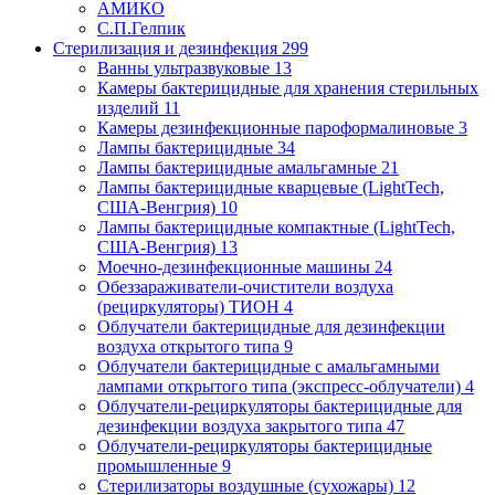
АМИКО
С.П.Гелпик
Стерилизация и дезинфекция
299
Ванны ультразвуковые
13
Камеры бактерицидные для хранения стерильных
изделий
11
Камеры дезинфекционные пароформалиновые
3
Лампы бактерицидные
34
Лампы бактерицидные амальгамные
21
Лампы бактерицидные кварцевые (LightTech,
США-Венгрия)
10
Лампы бактерицидные компактные (LightTech,
США-Венгрия)
13
Моечно-дезинфекционные машины
24
Обеззараживатели-очистители воздуха
(рециркуляторы) ТИОН
4
Облучатели бактерицидные для дезинфекции
воздуха открытого типа
9
Облучатели бактерицидные с амальгамными
лампами открытого типа (экспресс-облучатели)
4
Облучатели-рециркуляторы бактерицидные для
дезинфекции воздуха закрытого типа
47
Облучатели-рециркуляторы бактерицидные
промышленные
9
Стерилизаторы воздушные (сухожары)
12