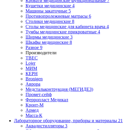
Кровати медицинские функциональные
7
Кушетки медицинские
4
Машины закаточные
5
Противопролежневые матрасы
6
Столики медицинские
8
Столы медицинские для кабинета врача
4
Тумбы медицинские прикроватные
4
Ширмы медицинские
3
Шкафы медицинские
8
Разное
9
Производители
ТВЕС
Lojer
МИМ
КЕРН
Bronigen
Аврора
Медстальконтрукция (МЕГИДЕЗ)
Промет-сейф
Ферропласт Медикал
Кронт-М
Армед
Масса-К
Лабораторное оборудование, приборы и материалы
21
Аквадистилляторы
3