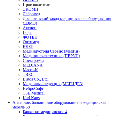
Производители
ЭКОМП
Лабромед
Досчатинский завод медицинского оборудования
(ДЗМО)
Аксион
Lojer
ФОТЕК
Оптимед
КЛЕР
Мединдустрия Сервис (МедИн)
Медицинская техника (ПЕРУН)
Спектромед
MEDIANA
Масса-К
ТВЕС
Bistos Co., Ltd.
Медстальконтрукция (МЕГИДЕЗ)
НейроСофт
TSE Medical
Karl Kaps
Аптечное, больничное оборудование и медицинская
мебель
58
Банкетки медицинские
4