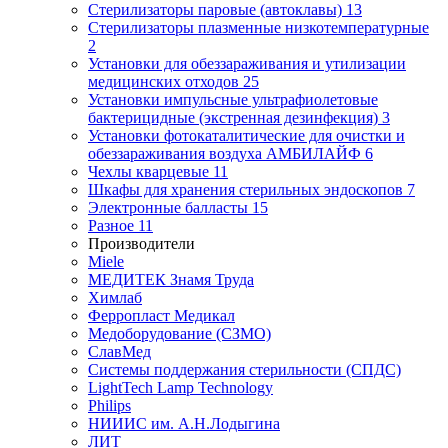
Стерилизаторы паровые (автоклавы)
13
Стерилизаторы плазменные низкотемпературные
2
Установки для обеззараживания и утилизации
медицинских отходов
25
Установки импульсные ультрафиолетовые
бактерицидные (экстренная дезинфекция)
3
Установки фотокаталитические для очистки и
обеззараживания воздуха АМБИЛАЙФ
6
Чехлы кварцевые
11
Шкафы для хранения стерильных эндоскопов
7
Электронные балласты
15
Разное
11
Производители
Miele
МЕДИТЕК Знамя Труда
Химлаб
Ферропласт Медикал
Медоборудование (СЗМО)
СлавМед
Системы поддержания стерильности (СПДС)
LightTech Lamp Technology
Philips
НИИИС им. А.Н.Лодыгина
ЛИТ