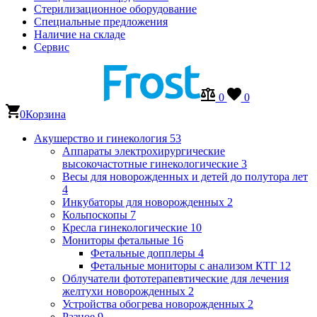
Стерилизационное оборудование
Специальные предложения
Наличие на складе
Сервис
0
0
0
Корзина
Акушерство и гинекология
53
Аппараты электрохирургические
высокочастотные гинекологические
3
Весы для новорожденных и детей до полутора лет
4
Инкубаторы для новорожденных
2
Кольпоскопы
7
Кресла гинекологические
10
Мониторы фетальные
16
Фетальные допплеры
4
Фетальные мониторы с анализом КТГ
12
Облучатели фототерапевтические для лечения
желтухи новорожденных
2
Устройства обогрева новорожденных
2
Разное
9