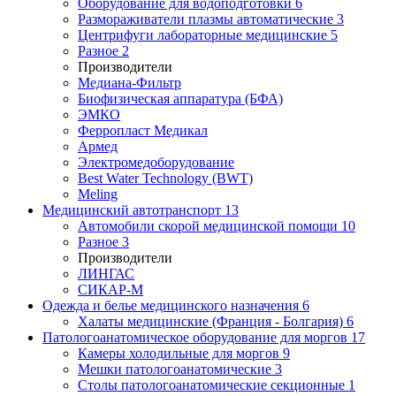
Оборудование для водоподготовки
6
Размораживатели плазмы автоматические
3
Центрифуги лабораторные медицинские
5
Разное
2
Производители
Медиана-Фильтр
Биофизическая аппаратура (БФА)
ЭМКО
Ферропласт Медикал
Армед
Электромедоборудование
Best Water Technology (BWT)
Meling
Медицинский автотранспорт
13
Автомобили скорой медицинской помощи
10
Разное
3
Производители
ЛИНГАС
СИКАР-М
Одежда и белье медицинского назначения
6
Халаты медицинские (Франция - Болгария)
6
Патологоанатомическое оборудование для моргов
17
Камеры холодильные для моргов
9
Мешки патологоанатомические
3
Столы патологоанатомические секционные
1