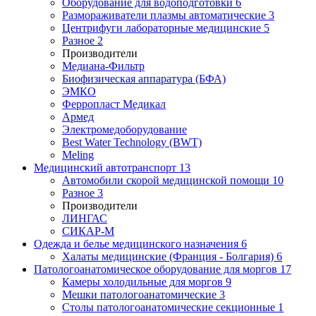
Оборудование для водоподготовки
6
Размораживатели плазмы автоматические
3
Центрифуги лабораторные медицинские
5
Разное
2
Производители
Медиана-Фильтр
Биофизическая аппаратура (БФА)
ЭМКО
Ферропласт Медикал
Армед
Электромедоборудование
Best Water Technology (BWT)
Meling
Медицинский автотранспорт
13
Автомобили скорой медицинской помощи
10
Разное
3
Производители
ЛИНГАС
СИКАР-М
Одежда и белье медицинского назначения
6
Халаты медицинские (Франция - Болгария)
6
Патологоанатомическое оборудование для моргов
17
Камеры холодильные для моргов
9
Мешки патологоанатомические
3
Столы патологоанатомические секционные
1