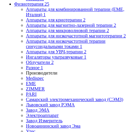
Физиотерапия
25
Аппараты для комбинированной терапии (EME,
Италия)
1
Аппараты для криотерапии
2
Аппараты для магнитно-лазерной терапии
2
Аппараты для микроволновой терапии
2
Аппараты для низкочастотной магнитотерапии
2
Аппараты для низкочастотной терапии
синусоидальными токами
1
Аппараты для УВЧ-терапии
2
Ингаляторы ультразвуковые
1
Облучатели
2
Разное
1
Производители
Medispec
EME
ZIMMER
PARI
Самарский электромеханический завод (СЭМЗ)
Львовский завод РЭМА
Завод ЭМА
Электроаппарат
Завод Измеритель
Новоаннинский завод Эма
Утес