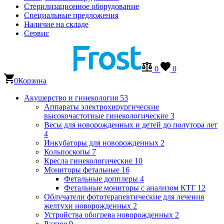
Стерилизационное оборудование
Специальные предложения
Наличие на складе
Сервис
0
0
0
Корзина
Акушерство и гинекология
53
Аппараты электрохирургические
высокочастотные гинекологические
3
Весы для новорожденных и детей до полутора лет
4
Инкубаторы для новорожденных
2
Кольпоскопы
7
Кресла гинекологические
10
Мониторы фетальные
16
Фетальные допплеры
4
Фетальные мониторы с анализом КТГ
12
Облучатели фототерапевтические для лечения
желтухи новорожденных
2
Устройства обогрева новорожденных
2
Разное
9