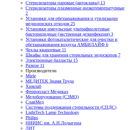
Стерилизаторы паровые (автоклавы)
13
Стерилизаторы плазменные низкотемпературные
2
Установки для обеззараживания и утилизации
медицинских отходов
25
Установки импульсные ультрафиолетовые
бактерицидные (экстренная дезинфекция)
3
Установки фотокаталитические для очистки и
обеззараживания воздуха АМБИЛАЙФ
6
Чехлы кварцевые
11
Шкафы для хранения стерильных эндоскопов
7
Электронные балласты
15
Разное
11
Производители
Miele
МЕДИТЕК Знамя Труда
Химлаб
Ферропласт Медикал
Медоборудование (СЗМО)
СлавМед
Системы поддержания стерильности (СПДС)
LightTech Lamp Technology
Philips
НИИИС им. А.Н.Лодыгина
ЛИТ