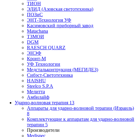
ТИОН
ЭЛИД (Азовская светотехника)
ПОЗиС
ЭНТ-Технология УФ
Касимовский приборный завод
Matachana
ТЗМОИ
DGM
RAESCH QUARZ
ЭНЭФ
Кронт-М
УФ Технологии
Медстальконтрукция (МЕГИДЕЗ)
Сибэст-Светотехника
HAISHU
Steelco S.P.A
Мелитта
Амбилайф
Ударно-волновая терапия
13
Аппараты для ударно-волновой терапии (Израиль)
8
Комплектующие к аппаратам для ударно-волновой
терапии
5
Производители
Medispec