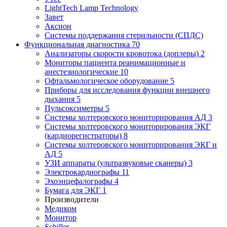
LightTech Lamp Technology
Завет
Аксион
Системы поддержания стерильности (СПДС)
Функциональная диагностика
70
Анализаторы скорости кровотока (доплеры)
2
Мониторы пациента реанимационные и
анестезиологические
10
Офтальмологическое оборудование
5
Приборы для исследования функции внешнего
дыхания
5
Пульсоксиметры
5
Системы холтеровского мониторирования АД
3
Системы холтеровского мониторирования ЭКГ
(кардиорегистраторы)
8
Системы холтеровского мониторирования ЭКГ и
АД
5
УЗИ аппараты (ультразвуковые сканеры)
3
Электрокардиографы
11
Эхоэнцефалографы
4
Бумага для ЭКГ
1
Производители
Медиком
Монитор
Schiller