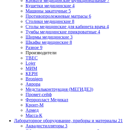
Кровати медицинские функциональные
7
Кушетки медицинские
4
Машины закаточные
5
Противопролежневые матрасы
6
Столики медицинские
8
Столы медицинские для кабинета врача
4
Тумбы медицинские прикроватные
4
Ширмы медицинские
3
Шкафы медицинские
8
Разное
9
Производители
ТВЕС
Lojer
МИМ
КЕРН
Bronigen
Аврора
Медстальконтрукция (МЕГИДЕЗ)
Промет-сейф
Ферропласт Медикал
Кронт-М
Армед
Масса-К
Лабораторное оборудование, приборы и материалы
21
Аквадистилляторы
3