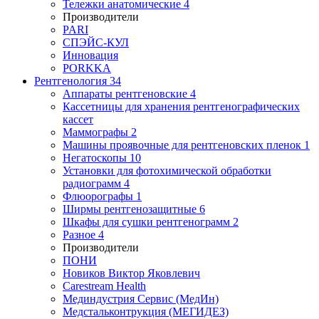
Тележки анатомические
4
Производители
PARI
СПЭЙС-КУЛ
Инновация
PORKKA
Рентгенология
34
Аппараты рентгеновские
4
Кассетницы для хранения рентгенографических
кассет
Маммографы
2
Машины проявочные для рентгеновских пленок
1
Негатоскопы
10
Установки для фотохимической обработки
радиограмм
4
Флюорографы
1
Ширмы рентгенозащитные
6
Шкафы для сушки рентгенограмм
2
Разное
4
Производители
ПОНИ
Новиков Виктор Яковлевич
Carestream Health
Мединдустрия Сервис (МедИн)
Медстальконтрукция (МЕГИДЕЗ)