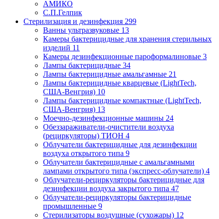
АМИКО
С.П.Гелпик
Стерилизация и дезинфекция
299
Ванны ультразвуковые
13
Камеры бактерицидные для хранения стерильных
изделий
11
Камеры дезинфекционные пароформалиновые
3
Лампы бактерицидные
34
Лампы бактерицидные амальгамные
21
Лампы бактерицидные кварцевые (LightTech,
США-Венгрия)
10
Лампы бактерицидные компактные (LightTech,
США-Венгрия)
13
Моечно-дезинфекционные машины
24
Обеззараживатели-очистители воздуха
(рециркуляторы) ТИОН
4
Облучатели бактерицидные для дезинфекции
воздуха открытого типа
9
Облучатели бактерицидные с амальгамными
лампами открытого типа (экспресс-облучатели)
4
Облучатели-рециркуляторы бактерицидные для
дезинфекции воздуха закрытого типа
47
Облучатели-рециркуляторы бактерицидные
промышленные
9
Стерилизаторы воздушные (сухожары)
12