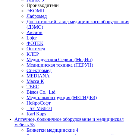
Производители
ЭКОМП
Лабромед
Досчатинский завод медицинского оборудования
(ДЗМО)
Аксион
Lojer
ФОТЕК
Оптимед
КЛЕР
Мединдустрия Сервис (МедИн)
Медицинская техника (ПЕРУН)
Спектромед
MEDIANA
Масса-К
ТВЕС
Bistos Co., Ltd.
Медстальконтрукция (МЕГИДЕЗ)
НейроСофт
TSE Medical
Karl Kaps
Аптечное, больничное оборудование и медицинская
мебель
58
Банкетки медицинские
4